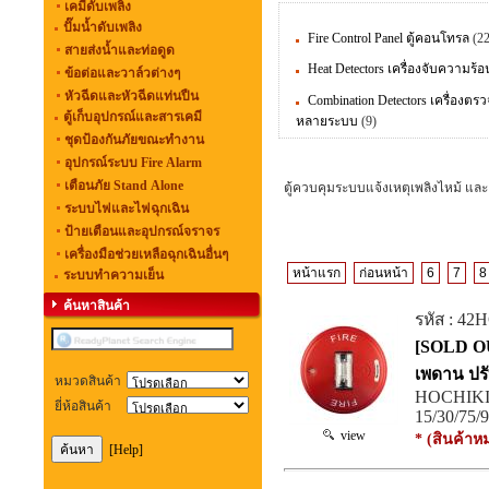
เคมีดับเพลิง
ปั๊มน้ำดับเพลิง
Fire Control Panel ตู้คอนโทรล
(22
สายส่งน้ำและท่อดูด
Heat Detectors เครื่องจับความร้อ
ข้อต่อและวาล์วต่างๆ
หัวฉีดและหัวฉีดแท่นปืน
Combination Detectors เครื่องตรว
ตู้เก็บอุปกรณ์และสารเคมี
หลายระบบ
(9)
ชุดป้องกันภัยขณะทำงาน
อุปกรณ์ระบบ Fire Alarm
เตือนภัย Stand Alone
ตู้ควบคุมระบบแจ้งเหตุเพลิงไหม้ และ
ระบบไฟและไฟฉุกเฉิน
ป้ายเตือนและอุปกรณ์จราจร
เครื่องมือช่วยเหลือฉุกเฉินอื่นๆ
หน้าแรก
ก่อนหน้า
6
7
8
ระบบทำความเย็น
ค้นหาสินค้า
รหัส : 42
[SOLD OU
เพดาน ปร
หมวดสินค้า
HOCHIKI 
ยี่ห้อสินค้า
15/30/75/9
view
* (สินค้าห
[Help]