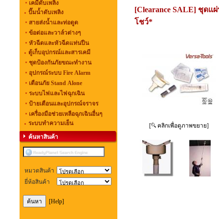
เคมีดับเพลิง
[Clearance SALE] ชุดแผ
ปั๊มน้ำดับเพลิง
โชว์*
สายส่งน้ำและท่อดูด
ข้อต่อและวาล์วต่างๆ
หัวฉีดและหัวฉีดแท่นปืน
ตู้เก็บอุปกรณ์และสารเคมี
ชุดป้องกันภัยขณะทำงาน
อุปกรณ์ระบบ Fire Alarm
เตือนภัย Stand Alone
ระบบไฟและไฟฉุกเฉิน
ป้ายเตือนและอุปกรณ์จราจร
เครื่องมือช่วยเหลือฉุกเฉินอื่นๆ
ระบบทำความเย็น
[
คลิกเพื่อดูภาพขยาย]
ค้นหาสินค้า
หมวดสินค้า
ยี่ห้อสินค้า
[Help]