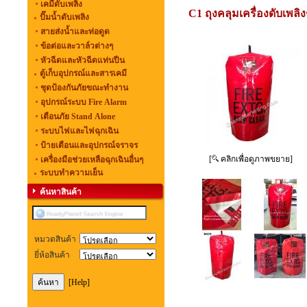
เคมีดับเพลิง
C1 ถุงคลุมเครื่องดับเพ
ปั๊มน้ำดับเพลิง
สายส่งน้ำและท่อดูด
ข้อต่อและวาล์วต่างๆ
หัวฉีดและหัวฉีดแท่นปืน
ตู้เก็บอุปกรณ์และสารเคมี
ชุดป้องกันภัยขณะทำงาน
อุปกรณ์ระบบ Fire Alarm
เตือนภัย Stand Alone
ระบบไฟและไฟฉุกเฉิน
ป้ายเตือนและอุปกรณ์จราจร
[
คลิกเพื่อดูภาพขยาย]
เครื่องมือช่วยเหลือฉุกเฉินอื่นๆ
ระบบทำความเย็น
ค้นหาสินค้า
หมวดสินค้า
ยี่ห้อสินค้า
[Help]