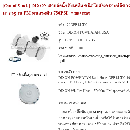
[Out of Stock] DIXON สายส่งน้ำดับเพลิง ชนิดใยสังเคราะห์สี
มาตรฐาน FM ทนแรงดัน 750PSI
* (สินค้าหมด)
รหัส :
22DPR15-500
ยี่ห้อ :
DIXON-POWHATAN, USA
รุ่น :
DPR15-500-100RBS
ราคาปกติ :
0.00
ไฟล์เอกสาร :
champ-marketing_datasheet_dixon-p
f.pdf
รายละเอียดย่อ :
[
คลิกเพื่อดูภาพขยาย]
DIXON-POWHATAN Rack Hose, DPR15-500-100RBS 
color, T.P.U.Liner, 1.1/2"x30m complete with NST
DIXON Wh Fire Hose 1.5"x30m, FM approved c/w
รายละเอียดทั้งหมด :
สายส่งน้ำ
“ดิ๊กซัน (DIXON)”
ออกแบบและผลิตข
อาคารสูง บนบกหรือบนน้ำ หรือใช้ในการรับ-ส
ทนทาน ต่อสภาวะต่าง ๆ จึงเหมาะ สำหรับใช้ใ