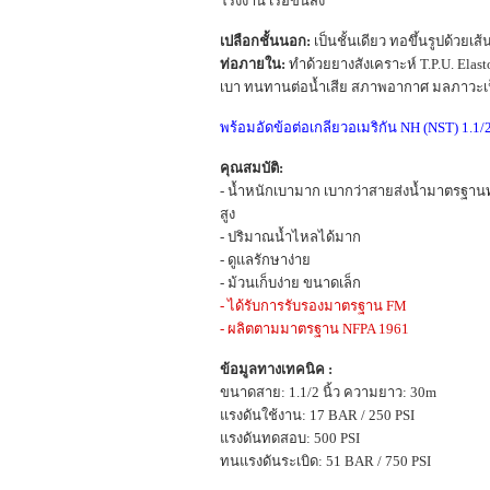
โรงงาน เรือขนส่ง
เปลือกชั้นนอก:
เป็นชั้นเดียว ทอขึ้นรูปด้วยเส
ท่อภายใน:
ทำด้วยยางสังเคราะห์ T.P.U. Elast
เบา ทนทานต่อน้ำเสีย สภาพอากาศ มลภาวะเป็
พร้อมอัดข้อต่อเกลียวอเมริกัน NH (NST) 1.1/
คุณสมบัติ:
- น้ำหนักเบามาก เบากว่าสายส่งน้ำมาตรฐานท
สูง
- ปริมาณน้ำไหลได้มาก
- ดูแลรักษาง่าย
- ม้วนเก็บง่าย ขนาดเล็ก
- ได้รับการรับรองมาตรฐาน FM
- ผลิตตามมาตรฐาน NFPA 1961
ข้อมูลทางเทคนิค :
ขนาดสาย: 1.1/2 นิ้ว ความยาว: 30m
แรงดันใช้งาน: 17 BAR / 250 PSI
แรงดันทดสอบ: 500 PSI
ทนแรงดันระเบิด: 51 BAR / 750 PSI