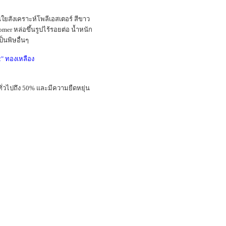
้นใยสังเคราะห์โพลีเอสเตอร์ สีขาว
omer หล่อขึ้นรูปไร้รอยต่อ น้ำหนัก
นพิษอื่นๆ
2" ทองเหลือง
ั่วไปถึง 50% และมีความยืดหยุ่น