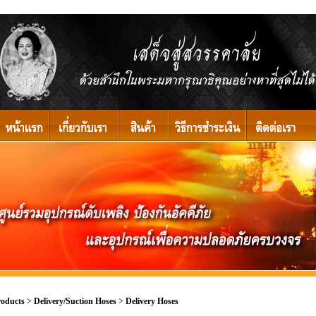
roducts
>
Delivery/Suction Hoses
>
Delivery Hoses