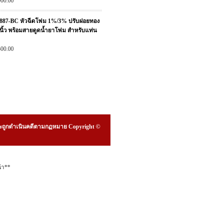
000.00
87-BC หัวฉีดโฟม 1%/3% ปรับฝอยทอง
5 นิ้ว พร้อมสายดูดน้ำยาโฟม สำหรับแท่น
500.00
ืน จะถูกดำเนินคดีตามกฏหมาย Copyright ©
้า**