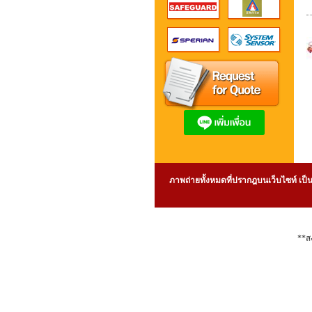
ภาพถ่ายทั้งหมดที่ปรากฎบนเว็บไซท์ เป็น
**ส