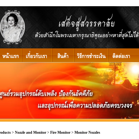
roducts
>
Nozzle and Monitor
>
Fire Monitor
>
Monitor Nozzles