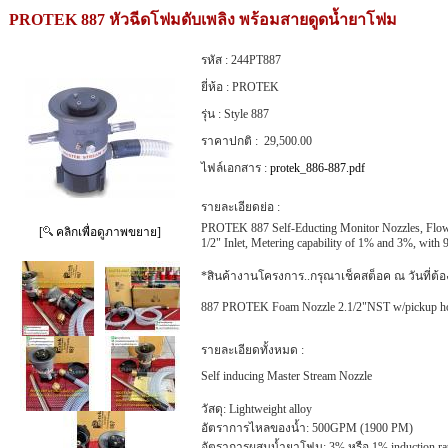
PROTEK 887 หัวฉีดโฟมดับเพลิง พร้อมสายดูดน้ำยาโฟม
รหัส :
244PT887
ยี่ห้อ :
PROTEK
รุ่น :
Style 887
ราคาปกติ :
29,500.00
ไฟล์เอกสาร :
protek_886-887.pdf
รายละเอียดย่อ :
PROTEK 887 Self-Educting Monitor Nozzles, Flo
[
คลิกเพื่อดูภาพขยาย]
1/2" Inlet, Metering capability of 1% and 3%, with
*สินค้างานโครงการ..กรุณาเช็คสต็อค ณ วันที่ต้องก
887 PROTEK Foam Nozzle 2.1/2"NST w/pickup h
รายละเอียดทั้งหมด :
Self inducing Master Stream Nozzle
วัสดุ: Lightweight alloy
อัตราการไหลของน้ำ: 500GPM (1900 PM)
อัตราการผสมน้ำยาโฟม: 3% หรือ 1% induction ra