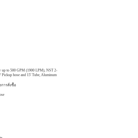
w up to 500 GPM (1900 LPM), NST 2-
 9' Pickup hose and 15' Tube, Aluminum
ารสั่งซื้อ
ose
te