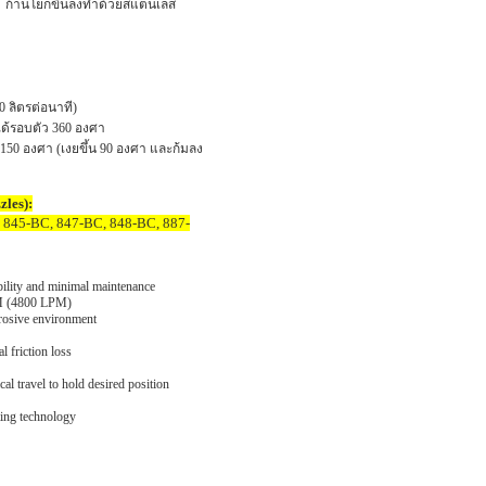
ดง ก้านโยกขึ้นลงทำด้วยสแตนเลส
 ลิตรต่อนาที)
้รอบตัว 360 องศา
50 องศา (เงยขึ้น 90 องศา และก้มลง
zles):
, 845-BC, 847-BC, 848-BC, 887-
bility and minimal maintenance
PM (4800 LPM)
orrosive environment
l friction loss
cal travel to hold desired position
ting technology