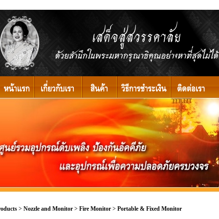
roducts
>
Nozzle and Monitor
>
Fire Monitor
>
Portable & Fixed Monitor