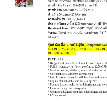
วัสดุ:
ตัวแท่นทำด้วยทองเหลืองเคลือบสีฝุ่น สีแ
ทางน้ำเข้า:
Flange 150#ANSI ขนาด 4 นิ้ว
ทางน้ำออก:
เกลียวนอก 2.1/2 นิ้ว NST
น้ำหนัก:
56 ปอนด์ (25 กิโลกรัม)
แรงดันใช้งาน:
200 psi (14 bar)
อัตราการไหลของน้ำ:
1250 แกลลอนต่อนาที (4800
Rotational Travel:
สามารถปรับหมุนในแนวราบได
Vertical Travel:
สามารถปรับกระดกในแนวดิ่งได้ 1
60 องศา)
รุ่นหัวฉีด ที่สามารถใช้คู่กัน (Compatible Noz
823-BC, 825-BC, 830, 832, 835-BC, 845-BC
BC, 888-BC, 889-BC
FEATURES
* Rugged and flow-efficient monitor with high relia
* Full 3" waterway for flow rate of up to 1250 G
* Ideal for marine, offshore, industrial and other c
* Corrosion resistant brass construction
* Cast-in turning vanes for efficient flow and minima
* Highly manoeuvrable and easy to operate
* Positive friction locks for both horizontal and verti
* Compact design and low-profile
* Optimise advanced computer aided design and tes
* FM approved