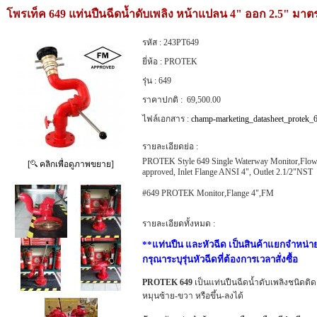
โพรเท็ค 649 แท่นปืนฉีดน้ำดับเพลิง หน้าแปลน 4" ออก 2.5" ม
รหัส :
243PT649
ยี่ห้อ :
PROTEK
รุ่น :
649
ราคาปกติ :
69,500.00
ไฟล์เอกสาร :
champ-marketing_datasheet_protek_
รายละเอียดย่อ :
PROTEK Style 649 Single Waterway Monitor,Flo
[
คลิกเพื่อดูภาพขยาย]
approved, Inlet Flange ANSI 4", Outlet 2.1/2"NST
#649 PROTEK Monitor,Flange 4",FM
รายละเอียดทั้งหมด :
**แท่นปืน และหัวฉีด เป็นสินค้าแยกจำหน่า
กรุณาระบุรุ่นหัวฉีดที่ต้องการเวลาสั่งซื้อ
PROTEK 649
เป็นแท่นปืนฉีดน้ำดับเพลิงชนิดติดอ
หมุนซ้าย-ขวา หรือขึ้น-ลงได้