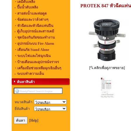
เคมีดับเพลิง
PROTEK 847 หัวฉีดแท่นปื
ปั๊มน้ำดับเพลิง
สายส่งน้ำและท่อดูด
ข้อต่อและวาล์วต่างๆ
หัวฉีดและหัวฉีดแท่นปืน
ตู้เก็บอุปกรณ์และสารเคมี
ชุดป้องกันภัยขณะทำงาน
อุปกรณ์ระบบ Fire Alarm
เตือนภัย Stand Alone
ระบบไฟและไฟฉุกเฉิน
ป้ายเตือนและอุปกรณ์จราจร
[
คลิกเพื่อดูภาพขยาย]
เครื่องมือช่วยเหลือฉุกเฉินอื่นๆ
ระบบทำความเย็น
ค้นหาสินค้า
หมวดสินค้า
ยี่ห้อสินค้า
[Help]