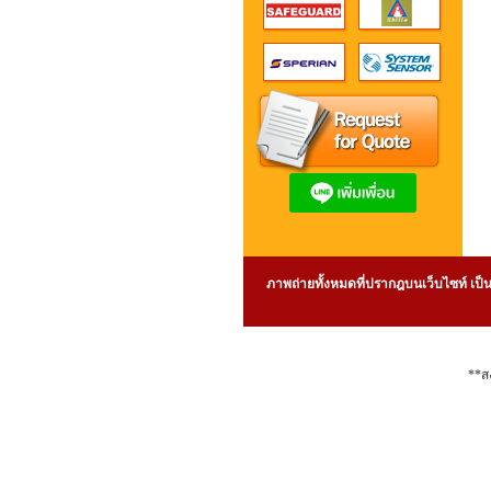
ภาพถ่ายทั้งหมดที่ปรากฎบนเว็บไซท์ เป็น
**ส