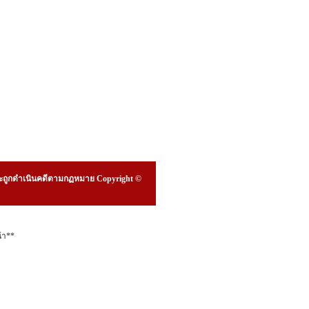
ืน จะถูกดำเนินคดีตามกฏหมาย Copyright ©
้า**