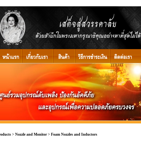
roducts
>
Nozzle and Monitor
>
Foam Nozzles and Inductors