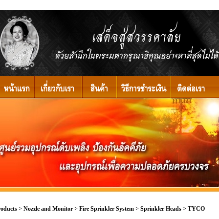
roducts
>
Nozzle and Monitor
>
Fire Sprinkler System
>
Sprinkler Heads
>
TYCO