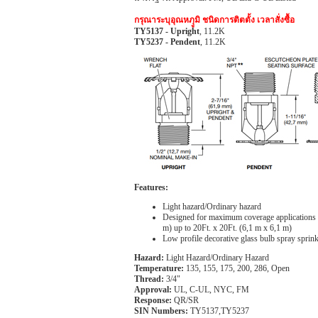
กรุณาระบุอุณหภุูมิ ชนิดการติตตั้ง เวลาสั่งซื้อ
TY5137 - Upright
, 11.2K
TY5237 - Pendent
, 11.2K
Features:
Light hazard/Ordinary hazard
Designed for maximum coverage applications o
m) up to 20Ft. x 20Ft. (6,1 m x 6,1 m)
Low profile decorative glass bulb spray sprink
Hazard:
Light Hazard/Ordinary Hazard
Temperature:
135, 155, 175, 200, 286, Open
Thread:
3/4"
Approval:
UL, C-UL, NYC, FM
Response:
QR/SR
SIN Numbers:
TY5137,TY5237