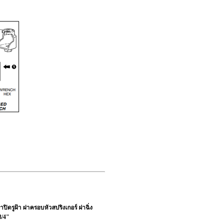
ปิดรูฝ้า ฝาครอบหัวสปริงเกอร์ ฝาฉิ่ง
3/4"