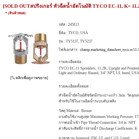
[SOLD OUTสปริงเกอร์ หัวฉีดน้ำอัตโนมัติ TYCO EC-11, K= 11.2K 
* (สินค้าหมด)
รหัส :
245E11
ยี่ห้อ :
TYCO, USA
รุ่น :
TY5137, TY5237
ไฟล์เอกสาร :
champ-marketing_datasheet_tyco-ec11-
รายละเอียดย่อ :
TYCO EC-11 Sprinklers, 11.2K, Upright and Pendent
Light and Ordinary Hazard, 3/4" NPT, UL listed, US
[
คลิกเพื่อดูภาพขยาย]
รายละเอียดทั้งหมด :
หัวฉีดน้ำอัตโนมัติชนิดมีกระเปาะแก้ว 3มม. วัดอุณห
สำหรับใช้ในงานฉีดน้ำระบบดับเพลิง
วัสดุ Material : Bronze
แรงดันใช้งานสูงสุด Maximum Working Pressure: 175 
การต่อน้ำเข้า Pipe Thread Connection: 3/4 in. NPT
ค่าสัมประสิทธิ์การจ่ายน้ำ Discharge Coefficients:
มาตรฐาน Approval: FM, UL and C-UL Listed