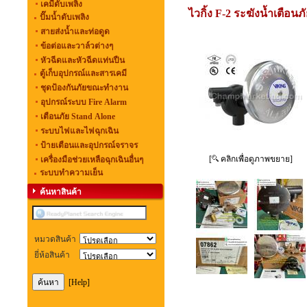
เคมีดับเพลิง
ไวกิ้ง F-2 ระฆังน้ำเตื
ปั๊มน้ำดับเพลิง
สายส่งน้ำและท่อดูด
ข้อต่อและวาล์วต่างๆ
หัวฉีดและหัวฉีดแท่นปืน
ตู้เก็บอุปกรณ์และสารเคมี
ชุดป้องกันภัยขณะทำงาน
อุปกรณ์ระบบ Fire Alarm
เตือนภัย Stand Alone
ระบบไฟและไฟฉุกเฉิน
ป้ายเตือนและอุปกรณ์จราจร
[
คลิกเพื่อดูภาพขยาย]
เครื่องมือช่วยเหลือฉุกเฉินอื่นๆ
ระบบทำความเย็น
ค้นหาสินค้า
หมวดสินค้า
ยี่ห้อสินค้า
[Help]