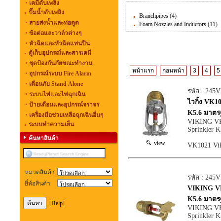
เคมีดับเพลิง
ปั๊มน้ำดับเพลิง
Branchpipes
(4)
สายส่งน้ำและท่อดูด
Foam Nozzles and Inductors
(11)
ข้อต่อและวาล์วต่างๆ
หัวฉีดและหัวฉีดแท่นปืน
ตู้เก็บอุปกรณ์และสารเคมี
ชุดป้องกันภัยขณะทำงาน
หน้าแรก
ก่อนหน้า
3
4
5
อุปกรณ์ระบบ Fire Alarm
เตือนภัย Stand Alone
รหัส : 245
ระบบไฟและไฟฉุกเฉิน
ไวกิ้ง VK10
ป้ายเตือนและอุปกรณ์จราจร
K5.6 มาต
เครื่องมือช่วยเหลือฉุกเฉินอื่นๆ
VIKING VK1
ระบบทำความเย็น
Sprinkler 
ค้นหาสินค้า
view
VK1021 Vik
หมวดสินค้า
รหัส : 245
ยี่ห้อสินค้า
VIKING VK1
K5.6 มาต
[Help]
VIKING VK1
Sprinkler K