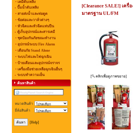
เคมีดับเพลิง
[Clearance SALE!] เครื
ปั๊มน้ำดับเพลิง
มาตรฐาน UL/FM
สายส่งน้ำและท่อดูด
ข้อต่อและวาล์วต่างๆ
หัวฉีดและหัวฉีดแท่นปืน
ตู้เก็บอุปกรณ์และสารเคมี
ชุดป้องกันภัยขณะทำงาน
อุปกรณ์ระบบ Fire Alarm
เตือนภัย Stand Alone
ระบบไฟและไฟฉุกเฉิน
ป้ายเตือนและอุปกรณ์จราจร
เครื่องมือช่วยเหลือฉุกเฉินอื่นๆ
ระบบทำความเย็น
[
คลิกเพื่อดูภาพขยาย]
ค้นหาสินค้า
หมวดสินค้า
ยี่ห้อสินค้า
[Help]