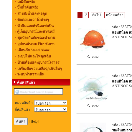
เคมีดับเพลิง
ปั๊มน้ำดับเพลิง
สายส่งน้ำและท่อดูด
1
2
ถัดไป
หน้าสุดท้าย
ข้อต่อและวาล์วต่างๆ
หัวฉีดและหัวฉีดแท่นปืน
รหัส : 33ATN
ตู้เก็บอุปกรณ์และสารเคมี
แอนติน็อค ห
ANTINOC Saf
ชุดป้องกันภัยขณะทำงาน
อุปกรณ์ระบบ Fire Alarm
เตือนภัย Stand Alone
ระบบไฟและไฟฉุกเฉิน
view
ป้ายเตือนและอุปกรณ์จราจร
เครื่องมือช่วยเหลือฉุกเฉินอื่นๆ
ระบบทำความเย็น
รหัส : 33ATN
แอนติน็อค ห
ค้นหาสินค้า
ANTINOC Saf
หมวดสินค้า
view
ยี่ห้อสินค้า
[Help]
รหัส : 33ATN
รองในหมวกชน