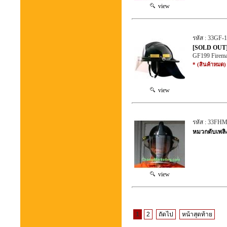
view
รหัส : 33GF-
[SOLD OUT] 
GF199 Firema
* (สินค้าหมด)
view
รหัส : 33FH
หมวกดับเพลิ
view
1
2
ถัดไป
หน้าสุดท้าย